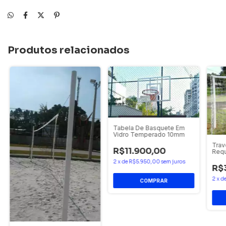
Produtos relacionados
Tabela De Basquete Em
Vidro Temperado 10mm
Trav
R$11.900,00
Req
2
x
de
R$5.950,00
sem juros
R$
2
x
d