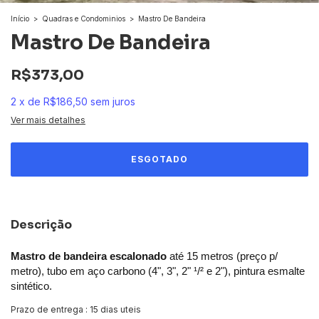
Início
>
Quadras e Condominios
>
Mastro De Bandeira
Mastro De Bandeira
R$373,00
2
x
de
R$186,50
sem juros
Ver mais detalhes
Descrição
Mastro de bandeira escalonado
até 15 metros (preço p/
metro), tubo em aço carbono (4", 3", 2" ¹/² e 2"), pintura esmalte
sintético.
Prazo de entrega : 15 dias uteis