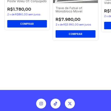
Poste Voley Of. Conjugado
Vid
Trave de Futsal of.
R$1.780,00
R$
Monobloco Movel
2
x
de
R$890,00
sem juros
2
x
d
R$7.980,00
2
x
de
R$3.990,00
sem juros