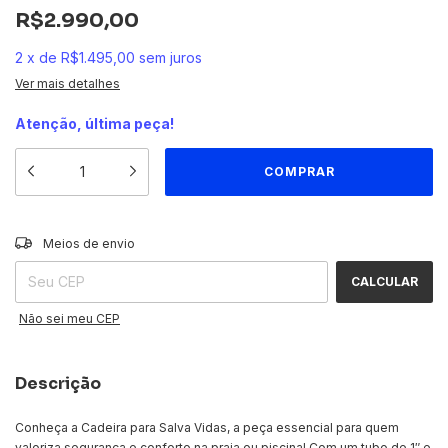
R$2.990,00
2
x
de
R$1.495,00
sem juros
Ver mais detalhes
Atenção, última peça!
ALTERAR CEP
Entregas para o CEP:
Meios de envio
CALCULAR
Não sei meu CEP
Descrição
Conheça a Cadeira para Salva Vidas, a peça essencial para quem
valoriza segurança e conforto na praia ou piscina! Com um tubo de 1″ e