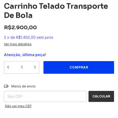
Carrinho Telado Transporte
De Bola
R$2.900,00
2
x
de
R$1.450,00
sem juros
Ver mais detalhes
Atenção, última peça!
ALTERAR CEP
Entregas para o CEP:
Meios de envio
CALCULAR
Não sei meu CEP