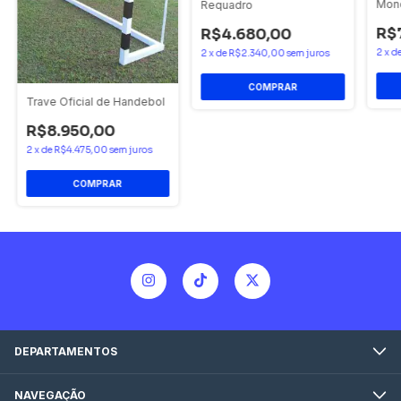
Mon
Requadro
R$
R$4.680,00
2
x
d
2
x
de
R$2.340,00
sem juros
Trave Oficial de Handebol
R$8.950,00
2
x
de
R$4.475,00
sem juros
DEPARTAMENTOS
NAVEGAÇÃO