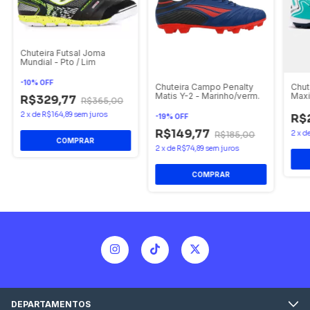
Chuteira Futsal Joma
Mundial - Pto / Lim
-
10
%
OFF
Chuteira Campo Penalty
Chut
Matis Y-2 - Marinho/verm.
Maxi
R$329,77
R$365,00
2
x
de
R$164,89
sem juros
R$
-
19
%
OFF
R$149,77
2
x
d
R$185,00
COMPRAR
2
x
de
R$74,89
sem juros
COMPRAR
DEPARTAMENTOS