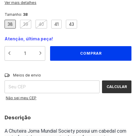
Ver mais detalhes
Tamanho:
38
38
39
40
41
43
Atenção, última peça!
ALTERAR CEP
Entregas para o CEP:
Meios de envio
CALCULAR
Não sei meu CEP
Descrição
A Chuteira Joma Mundial Society possui um cabedal com