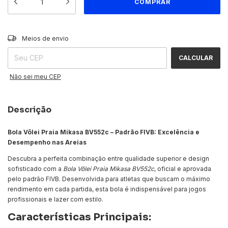
ALTERAR CEP
Entregas para o CEP:
Meios de envio
CALCULAR
Não sei meu CEP
Descrição
Bola Vôlei Praia Mikasa BV552c – Padrão FIVB: Excelência e
Desempenho nas Areias
Descubra a perfeita combinação entre qualidade superior e design
sofisticado com a
Bola Vôlei Praia Mikasa BV552c
, oficial e aprovada
pelo padrão FIVB. Desenvolvida para atletas que buscam o máximo
rendimento em cada partida, esta bola é indispensável para jogos
profissionais e lazer com estilo.
Características Principais: