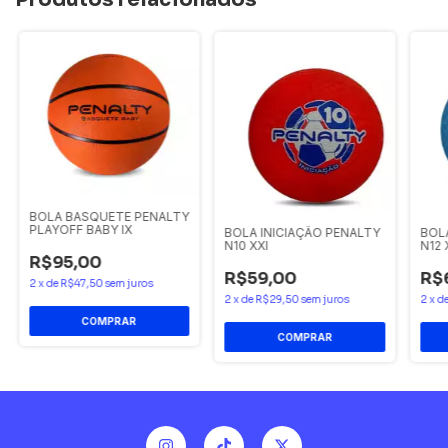
BOLA BASQUETE PENALTY
PLAYOFF BABY IX
BOLA INICIAÇÃO PENALTY
BOL
N10 XXI
N12 
R$95,00
R$59,00
R$
2
x
de
R$47,50
sem juros
2
x
de
R$29,50
sem juros
2
x
d