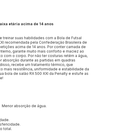
aixa etária acima de 14 anos
 treinar suas habilidades com a Bola de Futsal
XXI recomendada pela Confederação Brasileira de
petições acima de 14 anos. Por conter camada de
nterno, garante muito mais conforto e maciez ao
to com o corpo. Por não ter costuras retém a água,
r absorção durante as partidas em quadras
disso, recebe um tratamento térmico, que
o mais resistência, uniformidade e estabilidade da
sua bola de salão RX 500 XXI da Penalty e estufe as
e!
Menor absorção de água.
idade.
sfericidade.
o total.