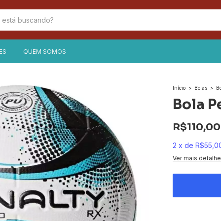
ES
QUEM SOMOS
Início
>
Bolas
>
B
Bola P
R$110,00
2
x
de
R$55,0
Ver mais detalh