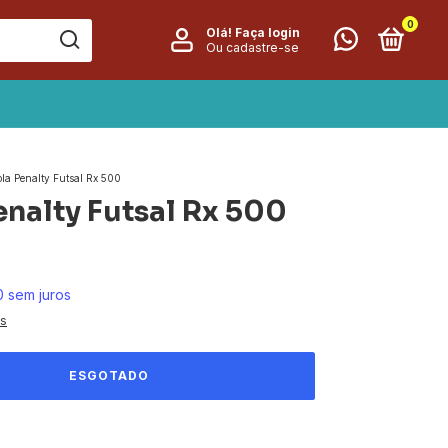
0
Olá!
Faça login
Ou cadastre-se
ola Penalty Futsal Rx 500
enalty Futsal Rx 500
0
sem juros
es