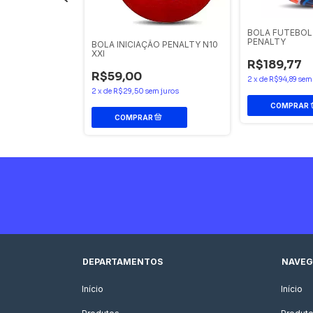
BOLA FUTEBOL 
PENALTY
O PENALTY N12
BOLA INICIAÇÃO PENALTY N10
XXI
R$189,77
R$59,00
2
x
de
R$94,89
sem
 juros
2
x
de
R$29,50
sem juros
DEPARTAMENTOS
NAVEG
Início
Início