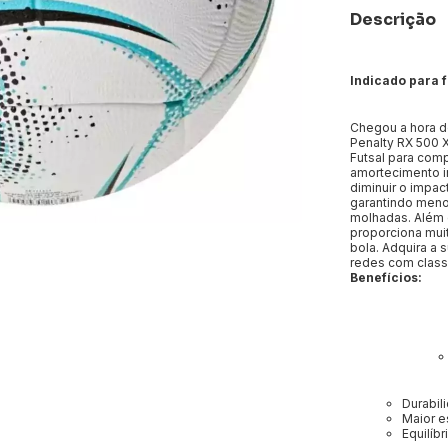
Descrição
Indicado para f
Chegou a hora de
Penalty RX 500 
Futsal para com
amortecimento i
diminuir o impac
garantindo meno
molhadas. Além 
proporciona muit
bola. Adquira a 
redes com class
Benefícios:
Durabil
Maior e
Equilíbri