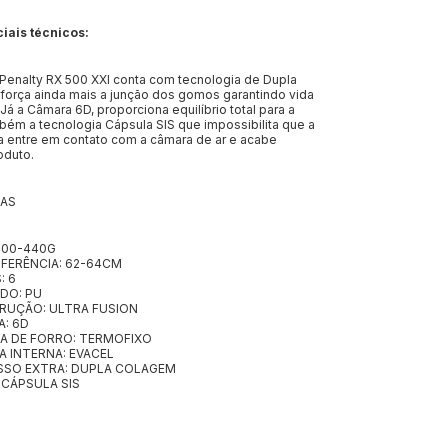
iais técnicos:
 Penalty RX 500 XXI conta com tecnologia de Dupla
força ainda mais a junção dos gomos garantindo vida
. Já a Câmara 6D, proporciona equilíbrio total para a
bém a tecnologia Cápsula SIS que impossibilita que a
 entre em contato com a câmara de ar e acabe
oduto.
CAS
400-440G
FERÊNCIA: 62-64CM
: 6
DO: PU
UÇÃO: ULTRA FUSION
: 6D
A DE FORRO: TERMOFIXO
 INTERNA: EVACEL
SO EXTRA: DUPLA COLAGEM
 CÁPSULA SIS