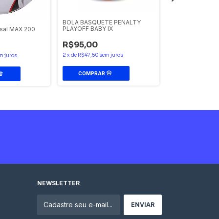
BOLA BASQUETE PENALTY
PLAYOFF BABY IX
tsal MAX 200
Bola de Futebol
Uhlsport Attack 
R$95,00
Azul
2
x
de
R$47,50
sem juros
m juros
R$120,77
2
x
de
R$60,39
sem
NEWSLETTER