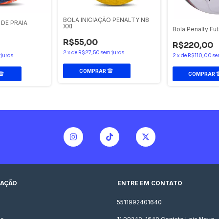
BOLA INICIAÇÃO PENALTY N8
DE PRAIA
XXI
Bola Penalty Fu
R$55,00
R$220,00
2
x
de
R$27,50
sem juros
2
x
de
R$110,00
se
 juros
AÇÃO
ENTRE EM CONTATO
5511992401640