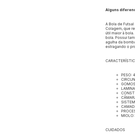
Alguns diferenc
A Bola de Futsal
Colagem, que re
útil maior à bola
bola. Possui tam
agulha da bomba
estragando o pr
CARACTERÍ­STI
PESO: 
CIRCUN
GOMOS
LAMINA
CONSTR
CÂMARA
SISTEM
CAMADA
PROCES
MIOLO:
CUIDADOS